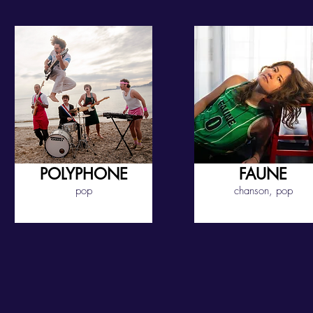
POLYPHONE
FAUNE
pop
chanson, pop