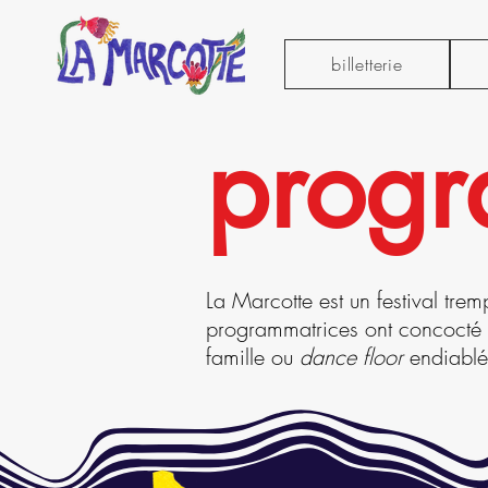
billetterie
progr
La Marcotte est un festival tre
programmatrices ont concocté p
famille ou
dance floor
endiablé