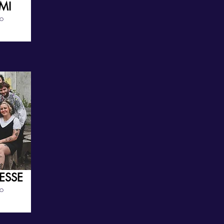
MI
ro
ESSE
ro