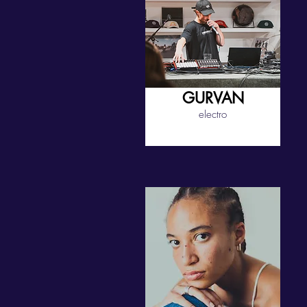
GURVAN
electro