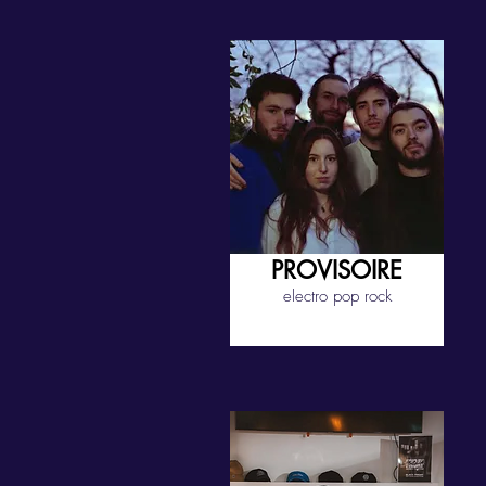
PROVISOIRE
electro pop rock