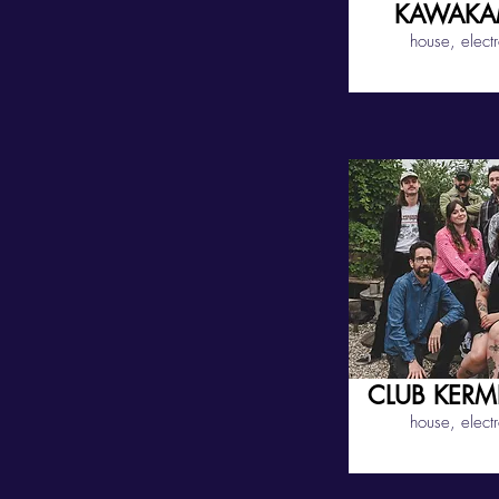
KAWAKA
house, elect
CLUB KERM
house, elect