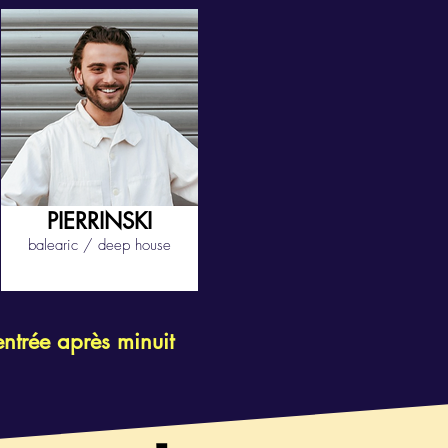
PIERRINSKI
balearic / deep house
entrée après minuit