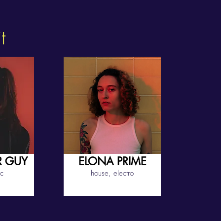
t
 GUY
ELONA PRIME
ic
house, electro