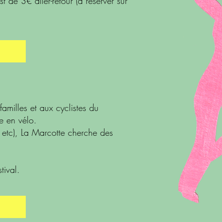
t de 3€ aller-retour (à réserver sur
familles et aux cyclistes du
ie en vélo.
, etc), La Marcotte cherche des
tival.