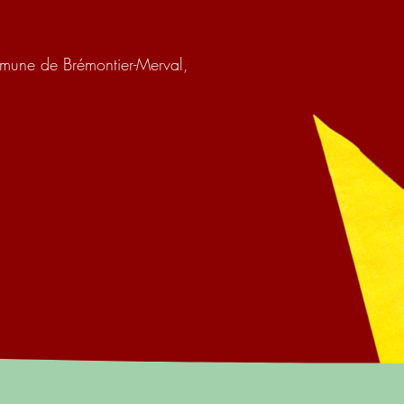
mmune de Brémontier-Merval,