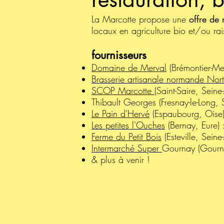
La Marcotte propose une
offre de 
locaux en agriculture bio et/ou ra
fournisseurs
Domaine de Merval
(Brémontier-Me
Brasserie artisanale normande No
SCOP Marcotte
(Saint-Saire, Seine
Thibault Georges (Fresnay-le-Long, Se
Le Pain d'Hervé
(Espaubourg, Oise)
Les petites l'Ouches
(Bernay, Eure) 
Ferme du Petit Bois
(Esteville, Seine
Intermarché Super
Gournay (Gournay
& plus à venir !