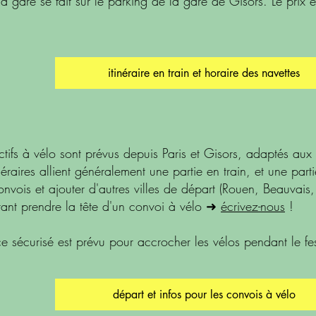
a gare se fait sur le parking de la gare de Gisors. Le prix es
itinéraire en train et horaire des navettes
tifs à vélo sont prévus depuis Paris et Gisors, adaptés aux 
éraires allient généralement une partie en train, et une part
nvois et ajouter d'autres villes de départ (Rouen, Beauvais
tant prendre la tête d'un convoi à vélo ➜
écrivez-nous
! ​
ce sécurisé est prévu pour accrocher les vélos pendant le fes
départ et infos pour les convois à vélo