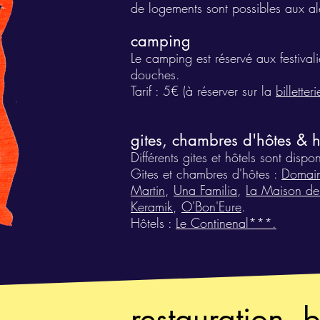
de logements sont possibles aux ale
camping
Le camping est réservé aux festivalie
douches.
Tarif : 5€ (à réserver sur la
billetteri
gites, chambres d'hôtes & h
Différents gites et hôtels sont disp
Gites et chambres d'hôtes :
Domain
Martin
,
Una Familia
,
La Maison de
Keramik
,
O'Bon'Eure
.
Hôtels :
Le Continenal***.
restauration, 