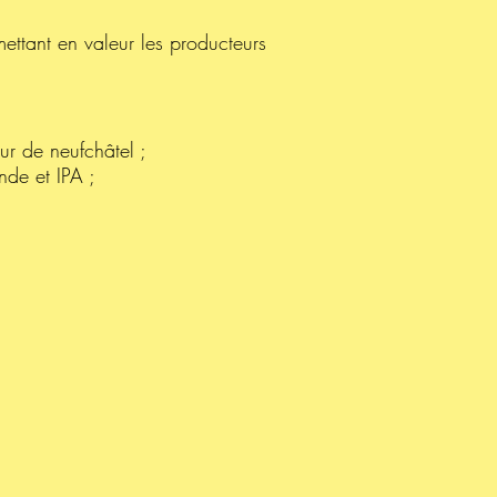
ettant en valeur les producteurs
r de neufchâtel ;
nde et IPA ;