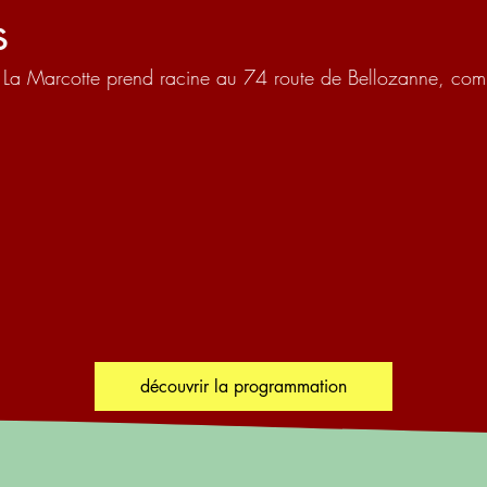
s
val La Marcotte prend racine au 74 route de Bellozanne, co
découvrir la programmation