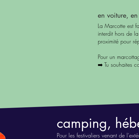
e
n voiture, en
La Marcotte est fa
interdit hors de 
proximité pour ré
Pour un marcottag
➡️ Tu souhaites c
camping, héb
Pour les festivaliers venant de l'ex