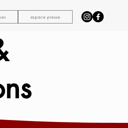
ues
espace presse
&
ons