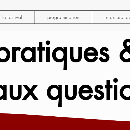
le festival
programmation
infos pratiq
 pratiques 
 aux questi