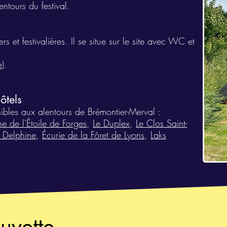
ntours du festival.
rs et festivalières. Il se situe sur le site avec WC et
e
).
ôtels
onibles aux alentours de Brémontier-Merval :
e de l'Étoile de Forges
,
Le Duplex
,
Le Clos Saint-
 Delphine
,
Écurie de la Fôret de Lyons
,
Laks
buvette