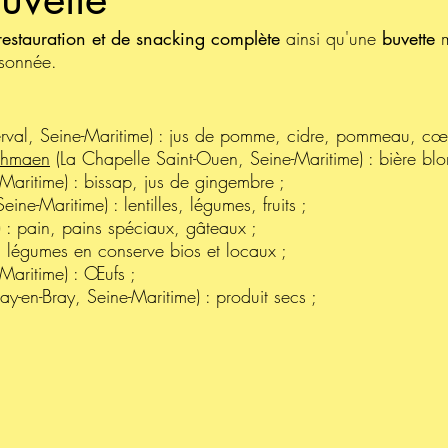
restauration et de snacking complète
ainsi qu'une
buvette
m
isonnée.
rval, Seine-Maritime) : jus de pomme, cidre, pommeau, cœu
rthmaen
(La Chapelle Saint-Ouen, Seine-Maritime) : bière blo
-Maritime) : bissap, jus de gingembre ;
ine-Maritime) : lentilles, légumes, fruits ;
 : pain, pains spéciaux, gâteaux ;
: légumes en conserve bios et locaux ;
-Maritime) : Œufs ;
-en-Bray, Seine-Maritime) : produit secs ;