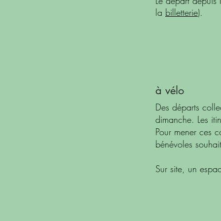
Le départ depuis l
la
billetterie
). ​
à vélo
Des départs collec
dimanche. Les itin
Pour mener ces co
bénévoles souhai
Sur site, un espa